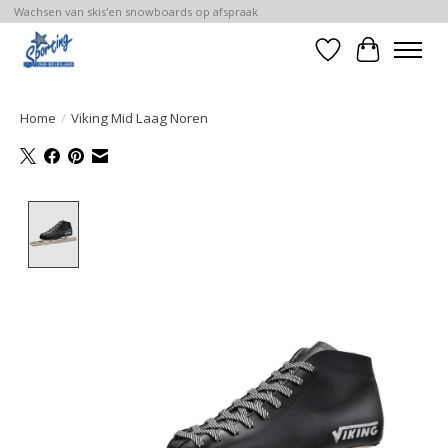
Wachsen van skis'en snowboards op afspraak
Verlanglijst
Winkelwa
Home
/
Viking Mid Laag Noren
Product image slideshow Items