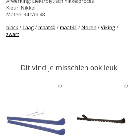
Afwerking: Elektrolytisch nikkelproces
Kleur: Nikkel
Maten: 34 t/m 48
black
/
Laag
/
maat40
/
maat41
/
Noren
/
Viking
/
zwart
Dit vind je misschien ook leuk
Items van productcarrousel