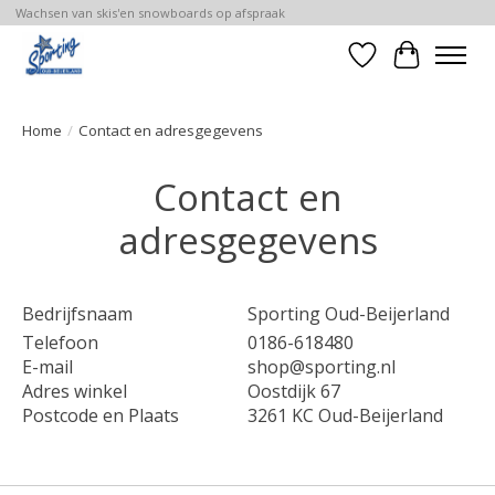
Wachsen van skis'en snowboards op afspraak
Verlanglijst
Winkelwa
Home
/
Contact en adresgegevens
Contact en
adresgegevens
Bedrijfsnaam
Sporting Oud-Beijerland
Telefoon
0186-618480
E-mail
shop@sporting.nl
Adres winkel
Oostdijk 67
Postcode en Plaats
3261 KC Oud-Beijerland