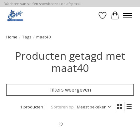
Wachsen van skis'en snowboards op afspraak
Verlanglijst
Winkelwa
Home
/
Tags
/
maat40
Producten getagd met
maat40
Filters weergeven
1 producten
Sorteren op
Meest bekeken