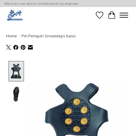
Wachsen van skis'en snowboards op afspraak
Verlanglijst
Winkelwa
Home
/
Piri Penquin Snowsteps basic
Product image slideshow Items