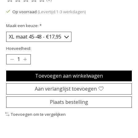
De beoordeling van dit product is
0
van de 5
Op voorraad
(Levertijd:1-3 werkdagen)
Maak een keuze:
*
Hoeveelheid:
Toevoegen aan winkelwagen
Aan verlanglijst toevoegen
Plaats bestelling
Toevoegen om te vergelijken