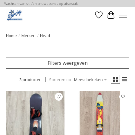
Wachsen van skis'en snowboards op afspraak
Verlanglijst
Winkelwa
Home
/
Merken
/
Head
Filters weergeven
3 producten
Sorteren op
Meest bekeken