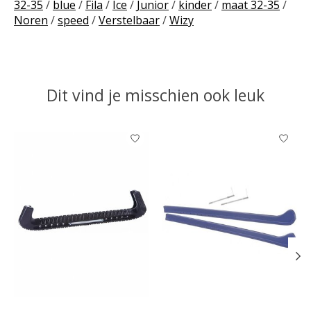
32-35
/
blue
/
Fila
/
Ice
/
Junior
/
kinder
/
maat 32-35
/
Noren
/
speed
/
Verstelbaar
/
Wizy
Dit vind je misschien ook leuk
Items van productcarrousel