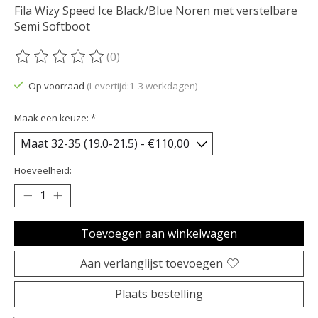
Fila Wizy Speed Ice Black/Blue Noren met verstelbare
Semi Softboot
(0)
De beoordeling van dit product is
0
van de 5
Op voorraad
(Levertijd:1-3 werkdagen)
Maak een keuze:
*
Hoeveelheid:
Toevoegen aan winkelwagen
Aan verlanglijst toevoegen
Plaats bestelling