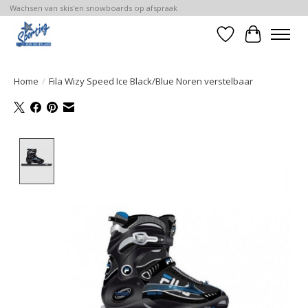
Wachsen van skis'en snowboards op afspraak
Verlanglijst
Winkelwa
Home
/
Fila Wizy Speed Ice Black/Blue Noren verstelbaar
Product image slideshow Items