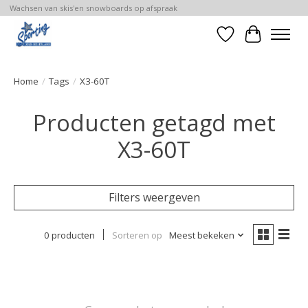
Wachsen van skis'en snowboards op afspraak
Verlanglijst
Winkelwa
Home
/
Tags
/
X3-60T
Producten getagd met
X3-60T
Filters weergeven
0 producten
Sorteren op
Meest bekeken