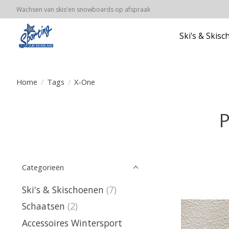
Wachsen van skis'en snowboards op afspraak
Ski's & Skis
Home
/
Tags
/
X-One
P
Categorieën
Ski's & Skischoenen
(7)
Schaatsen
(2)
Accessoires Wintersport