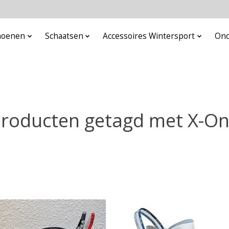
choenen
Schaatsen
Accessoires Wintersport
Ond
roducten getagd met X-O