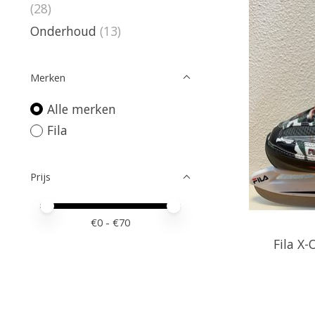
(28)
Onderhoud
(13)
Merken
Alle merken
Fila
Prijs
Minimale prijswaarde
Price maximum value
€
0
- €
70
Fila X