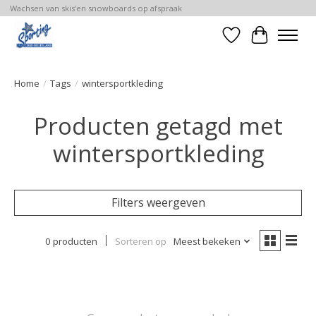
Wachsen van skis'en snowboards op afspraak
Verlanglijst
Winkelwa
Home
/
Tags
/
wintersportkleding
Producten getagd met
wintersportkleding
Filters weergeven
0 producten
Sorteren op
Meest bekeken