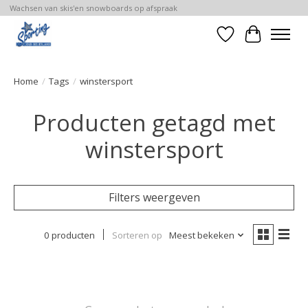
Wachsen van skis'en snowboards op afspraak
Verlanglijst
Winkelwa
Home
/
Tags
/
winstersport
Producten getagd met
winstersport
Filters weergeven
0 producten
Sorteren op
Meest bekeken