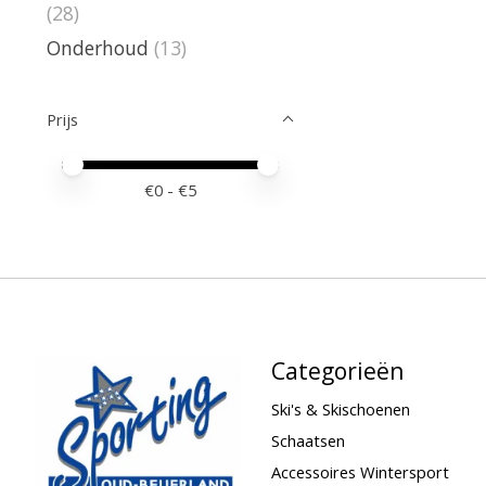
(28)
Onderhoud
(13)
Prijs
Minimale prijswaarde
Price maximum value
€
0
- €
5
Categorieën
Ski's & Skischoenen
Schaatsen
Accessoires Wintersport