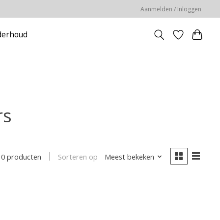
Aanmelden / Inloggen
erhoud
rs
Sorteren op
Meest bekeken
0 producten