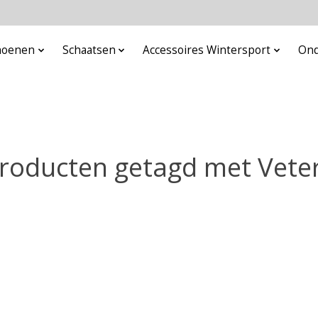
choenen
Schaatsen
Accessoires Wintersport
Ond
roducten getagd met Vete