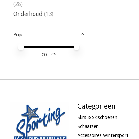
(28)
Onderhoud
(13)
Prijs
Minimale prijswaarde
Price maximum value
€
0
- €
5
Categorieën
Ski's & Skischoenen
Schaatsen
Accessoires Wintersport