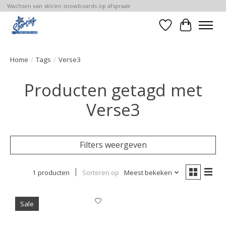
Wachsen van skis'en snowboards op afspraak
Verlanglijst
Winkelwa
Home
/
Tags
/
Verse3
Producten getagd met
Verse3
Filters weergeven
1 producten
Sorteren op
Meest bekeken
Sale