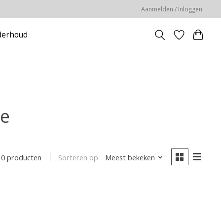
Aanmelden / Inloggen
erhoud
le
Sorteren op
Meest bekeken
0 producten