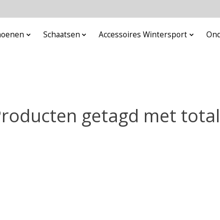
choenen
Schaatsen
Accessoires Wintersport
Ond
roducten getagd met tota