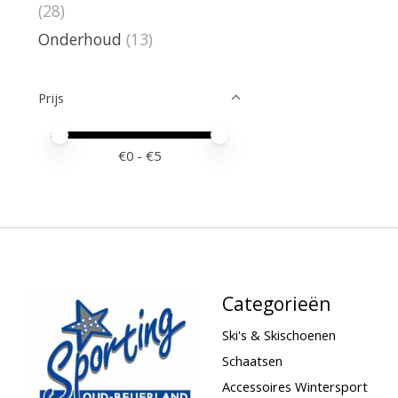
(28)
Onderhoud
(13)
Prijs
Minimale prijswaarde
Price maximum value
€
0
- €
5
Categorieën
Ski's & Skischoenen
Schaatsen
Accessoires Wintersport