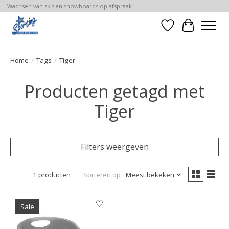
Wachsen van skis'en snowboards op afspraak
Verlanglijst
Winkelwa
Home
/
Tags
/
Tiger
Producten getagd met
Tiger
Filters weergeven
1 producten
Sorteren op
Meest bekeken
Sale