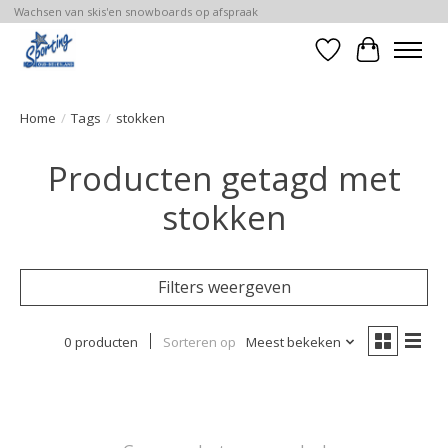
Wachsen van skis'en snowboards op afspraak
Verlanglijst
Winkelwa
Home
/
Tags
/
stokken
Producten getagd met
stokken
Filters weergeven
0 producten
Sorteren op
Meest bekeken