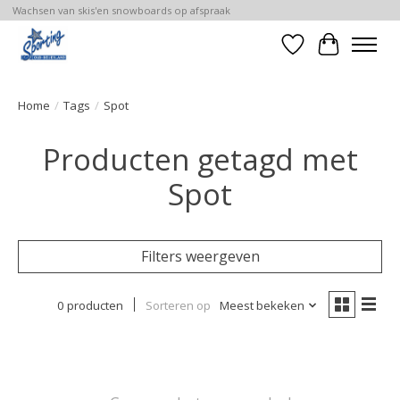
Wachsen van skis'en snowboards op afspraak
Verlanglijst
Winkelwa
Home
/
Tags
/
Spot
Producten getagd met
Spot
Filters weergeven
0 producten
Sorteren op
Meest bekeken