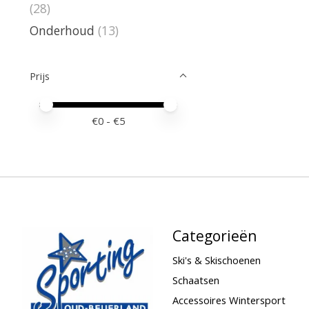
(28)
Onderhoud
(13)
Prijs
Minimale prijswaarde
Price maximum value
€
0
- €
5
Categorieën
Ski's & Skischoenen
Schaatsen
Accessoires Wintersport