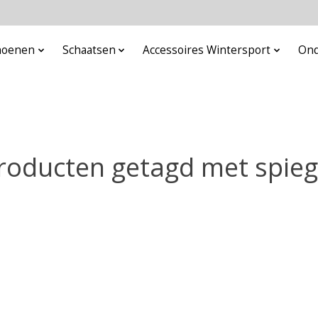
choenen
Schaatsen
Accessoires Wintersport
Ond
roducten getagd met spieg