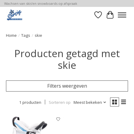
Wachsen van skis'en snowboards op afspraak
Verlanglijst
Winkelwa
Home
/
Tags
/
skie
Producten getagd met
skie
Filters weergeven
1 producten
Sorteren op
Meest bekeken