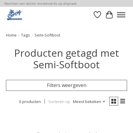
Wachsen van skis'en snowboards op afspraak
Verlanglijst
Winkelwa
Home
/
Tags
/
Semi-Softboot
Producten getagd met
Semi-Softboot
Filters weergeven
0 producten
Sorteren op
Meest bekeken