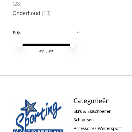
(28)
Onderhoud
(13)
Prijs
Minimale prijswaarde
Price maximum value
€
0
- €
5
Categorieën
Ski's & Skischoenen
Schaatsen
Accessoires Wintersport