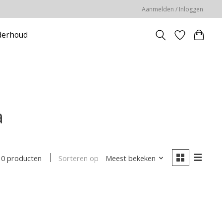
Aanmelden / Inloggen
erhoud
a
Sorteren op
Meest bekeken
0 producten