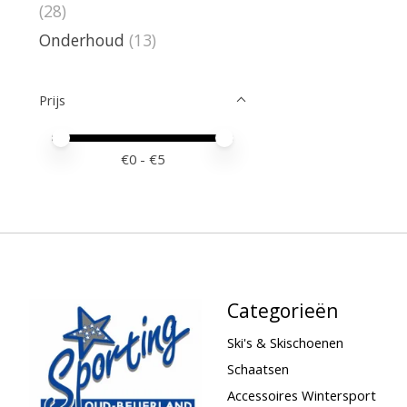
(28)
Onderhoud
(13)
Prijs
Minimale prijswaarde
Price maximum value
€
0
- €
5
Categorieën
Ski's & Skischoenen
Schaatsen
Accessoires Wintersport