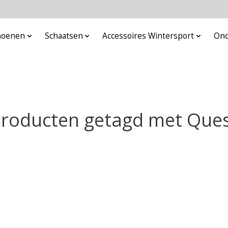
choenen
Schaatsen
Accessoires Wintersport
Ond
roducten getagd met Que