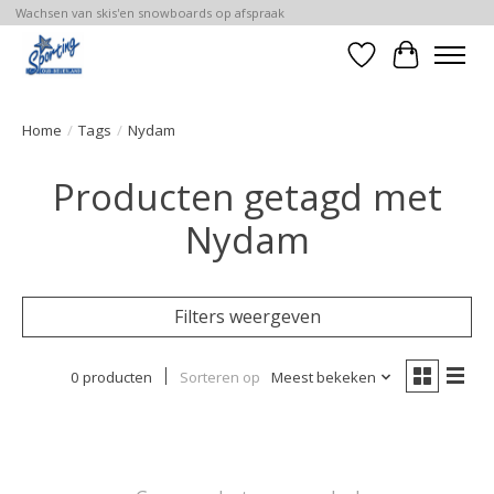
Wachsen van skis'en snowboards op afspraak
Verlanglijst
Winkelwa
Home
/
Tags
/
Nydam
Producten getagd met
Nydam
Filters weergeven
0 producten
Sorteren op
Meest bekeken