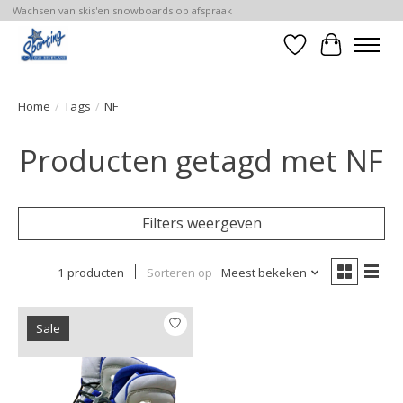
Wachsen van skis'en snowboards op afspraak
Verlanglijst
Winkelwa
Home
/
Tags
/
NF
Producten getagd met NF
Filters weergeven
1 producten
Sorteren op
Meest bekeken
Sale