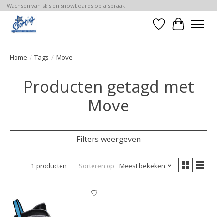
Wachsen van skis'en snowboards op afspraak
Verlanglijst
Winkelwa
Home
/
Tags
/
Move
Producten getagd met
Move
Filters weergeven
1 producten
Sorteren op
Meest bekeken