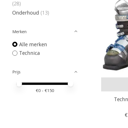
(28)
Onderhoud
(13)
Merken
Alle merken
Technica
Prijs
Minimale prijswaarde
Price maximum value
€
0
- €
150
Techn
€