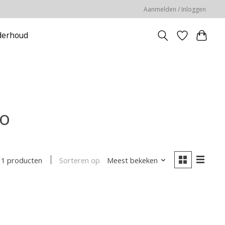
Aanmelden / Inloggen
erhoud
do
Sorteren op
Meest bekeken
1 producten