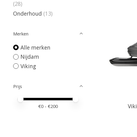
(28)
Onderhoud
(13)
Merken
Alle merken
Nijdam
Viking
Prijs
Minimale prijswaarde
Price maximum value
Vik
€
0
- €
200