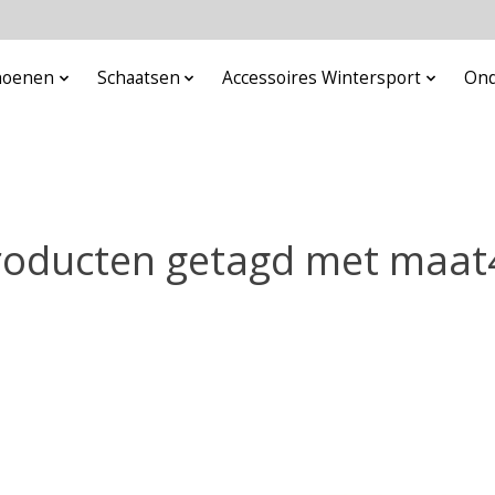
choenen
Schaatsen
Accessoires Wintersport
Ond
roducten getagd met maat