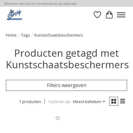
Wachsen van skis'en snowboards op afspraak
Verlanglijst
Winkelwa
Home
/
Tags
/
Kunstschaatsbeschermers
Producten getagd met
Kunstschaatsbeschermers
Filters weergeven
1 producten
Sorteren op
Meest bekeken