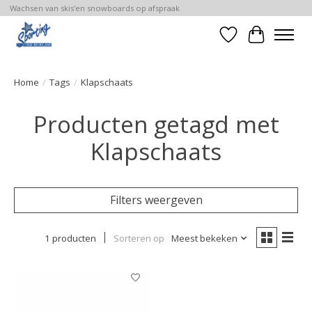
Wachsen van skis'en snowboards op afspraak
Verlanglijst
Winkelwa
Home
/
Tags
/
Klapschaats
Producten getagd met
Klapschaats
Filters weergeven
1 producten
Sorteren op
Meest bekeken