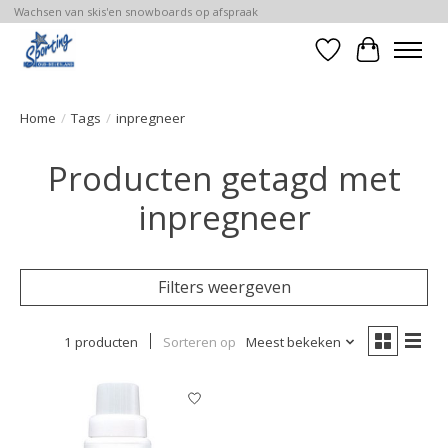
Wachsen van skis'en snowboards op afspraak
Verlanglijst
Winkelwa
Home
/
Tags
/
inpregneer
Producten getagd met
inpregneer
Filters weergeven
1 producten
Sorteren op
Meest bekeken