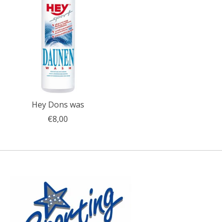
Hey Dons was
€8,00