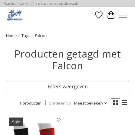
Wachsen van skis'en snowboards op afspraak
Verlanglijst
Winkelwa
Home
/
Tags
/
Falcon
Producten getagd met
Falcon
Filters weergeven
1 producten
Sorteren op
Meest bekeken
Sale