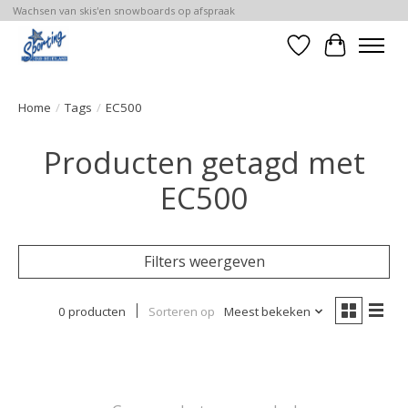
Wachsen van skis'en snowboards op afspraak
Verlanglijst
Winkelwa
Home
/
Tags
/
EC500
Producten getagd met
EC500
Filters weergeven
0 producten
Sorteren op
Meest bekeken