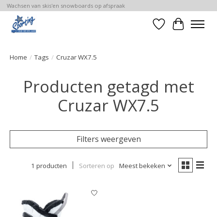
Wachsen van skis'en snowboards op afspraak
Verlanglijst
Winkelwa
Home
/
Tags
/
Cruzar WX7.5
Producten getagd met
Cruzar WX7.5
Filters weergeven
1 producten
Sorteren op
Meest bekeken