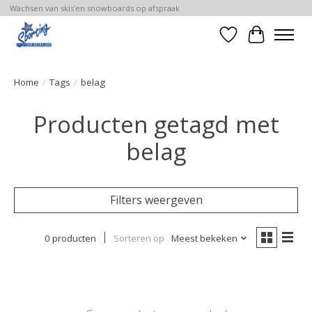
Wachsen van skis'en snowboards op afspraak
Verlanglijst
Winkelwa
Home
/
Tags
/
belag
Producten getagd met
belag
Filters weergeven
0 producten
Sorteren op
Meest bekeken