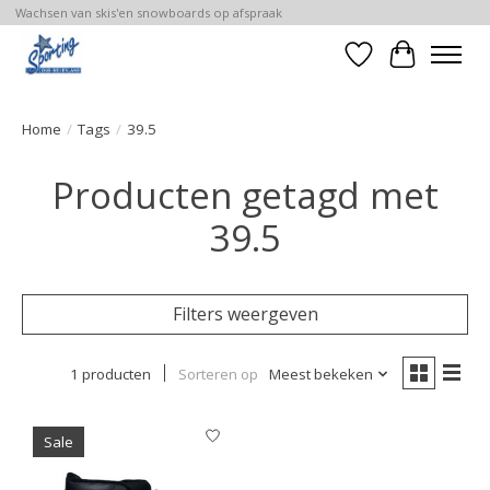
Wachsen van skis'en snowboards op afspraak
Verlanglijst
Winkelwa
Home
/
Tags
/
39.5
Producten getagd met
39.5
Filters weergeven
1 producten
Sorteren op
Meest bekeken
Sale