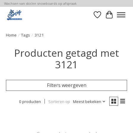
Wachsen van skis'en snowboards op afspraak
Verlanglijst
Winkelwa
Home
/
Tags
/
3121
Producten getagd met
3121
Filters weergeven
0 producten
Sorteren op
Meest bekeken