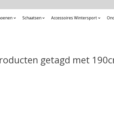
choenen
Schaatsen
Accessoires Wintersport
Ond
roducten getagd met 190