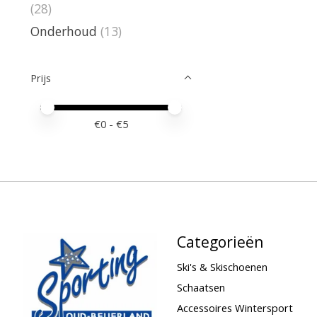
(28)
Onderhoud
(13)
Prijs
Minimale prijswaarde
Price maximum value
€
0
- €
5
Categorieën
Ski's & Skischoenen
Schaatsen
Accessoires Wintersport