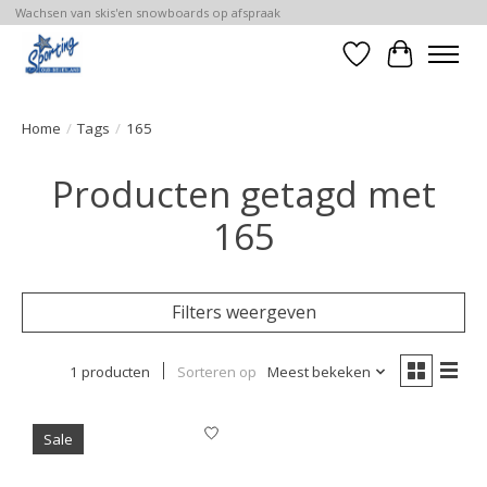
Wachsen van skis'en snowboards op afspraak
Verlanglijst
Winkelwa
Home
/
Tags
/
165
Producten getagd met
165
Filters weergeven
1 producten
Sorteren op
Meest bekeken
Sale