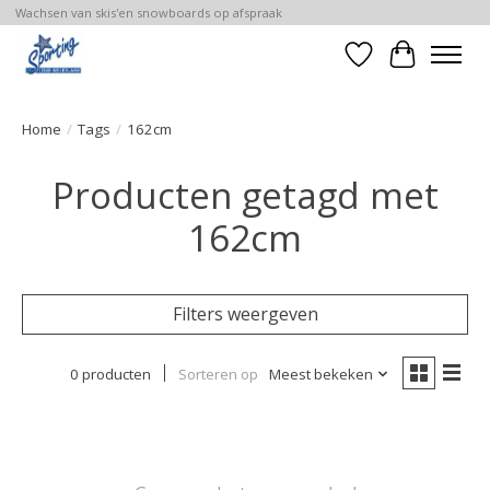
Wachsen van skis'en snowboards op afspraak
Verlanglijst
Winkelwa
Home
/
Tags
/
162cm
Producten getagd met
162cm
Filters weergeven
0 producten
Sorteren op
Meest bekeken