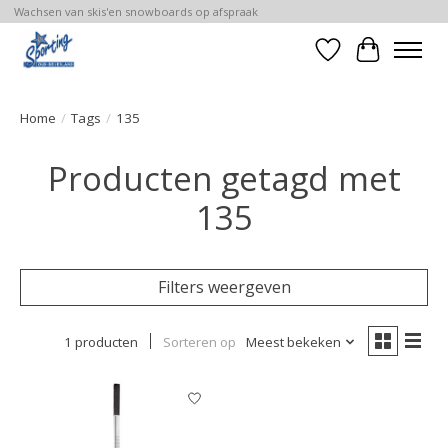
Wachsen van skis'en snowboards op afspraak
Verlanglijst
Winkelwa
Home
/
Tags
/
135
Producten getagd met
135
Filters weergeven
1 producten
Sorteren op
Meest bekeken