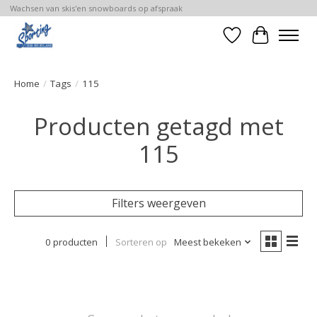
Wachsen van skis'en snowboards op afspraak
Verlanglijst
Winkelwa
Home
/
Tags
/
115
Producten getagd met
115
Filters weergeven
0 producten
Sorteren op
Meest bekeken