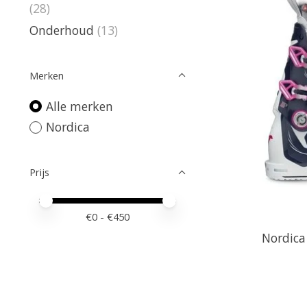
(28)
Onderhoud
(13)
Merken
Alle merken
Nordica
Prijs
Minimale prijswaarde
Price maximum value
€
0
- €
450
Nordica