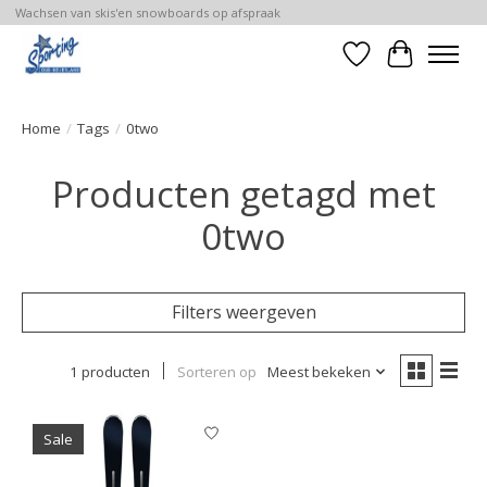
Wachsen van skis'en snowboards op afspraak
Verlanglijst
Winkelwa
Home
/
Tags
/
0two
Producten getagd met
0two
Filters weergeven
1 producten
Sorteren op
Meest bekeken
Sale