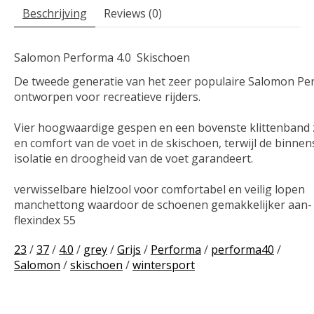
Beschrijving
Reviews (0)
Salomon Performa 4.0 Skischoen
De tweede generatie van het zeer populaire Salomon Per
ontworpen voor recreatieve rijders.

Vier hoogwaardige gespen en een bovenste klittenband zo
en comfort van de voet in de skischoen, terwijl de binn
isolatie en droogheid van de voet garandeert.

verwisselbare hielzool voor comfortabel en veilig lopen

manchettong waardoor de schoenen gemakkelijker aan- 
flexindex 55
23
/
37
/
4.0
/
grey
/
Grijs
/
Performa
/
performa40
/
Salomon
/
skischoen
/
wintersport