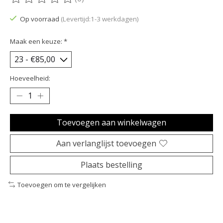
De beoordeling van dit product is
0
van de 5
Op voorraad
(Levertijd:1-3 werkdagen)
Maak een keuze:
*
Hoeveelheid:
Toevoegen aan winkelwagen
Aan verlanglijst toevoegen
Plaats bestelling
Toevoegen om te vergelijken