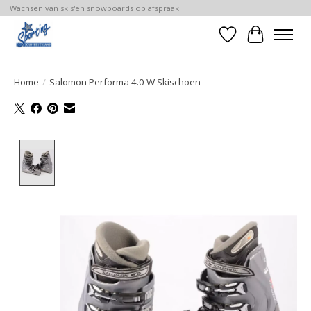
Wachsen van skis'en snowboards op afspraak
Verlanglijst
Winkelwa
Home
/
Salomon Performa 4.0 W Skischoen
Product image slideshow Items