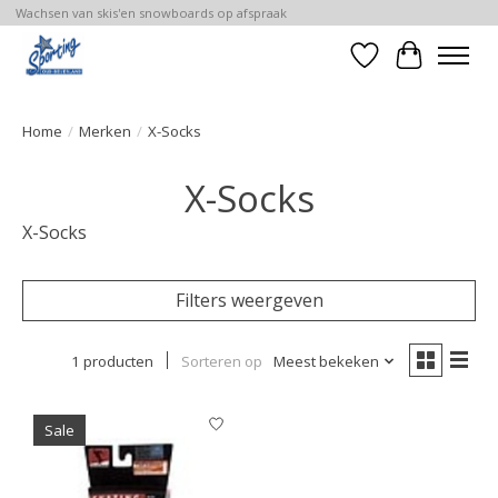
Wachsen van skis'en snowboards op afspraak
Verlanglijst
Winkelwa
Home
/
Merken
/
X-Socks
X-Socks
X-Socks
Filters weergeven
1 producten
Sorteren op
Meest bekeken
Sale