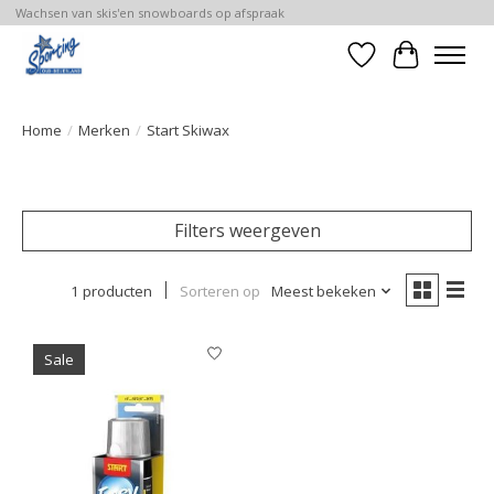
Wachsen van skis'en snowboards op afspraak
Verlanglijst
Winkelwa
Home
/
Merken
/
Start Skiwax
Filters weergeven
1 producten
Sorteren op
Meest bekeken
Sale